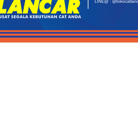
LINE@ : @tokocatlan