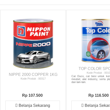
TOP COLOR SPC
Kode Produk : 001
NIPPE 2000 COPPER 1KG
Cat Duco, cat besi untuk ken
Kode Produk : 00317
meubel, alat industry, serta pl
dan lain-lain.
Rp 107.500
Rp 116.500
Belanja Sekarang
Belanja Seka